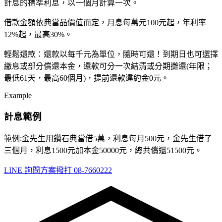
計息的標準利息，以一個月計算一次。
借款金額依典當品價值而定，月息每萬元100元起，年利率
12%起，最高30%。
輕鬆還款：還款以每千元為單位，隨時可還！到期日也可選擇
繳息或部分償還本金，還款可分一次結清或分期攤還(年限；
最低61天，最高60個月)，提前還款違約金0元。
Example
計息範例
範例:金先生用鑽石典當借5萬，利息每月500元，金先生借了
三個月，利息1500元加本金50000元，總共償還51500元。
LINE 詢問方案
撥打
08-7660222